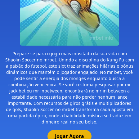
Prepare-se para o jogo mais inusitado da sua vida com
Shaolin Soccer no mrbet. Unindo a disciplina do Kung Fu com
a paixão do futebol, este slot traz animações hilárias e bônus
dinâmicos que mantêm o jogador engajado. No mr bet, você
pode sentir a energia dos monges enquanto busca a
combinação vencedora. Se você costuma pesquisar por mr
jack bet ou mr inbetween, encontrará no mr in between a
estabilidade necessária para não perder nenhum lance
importante. Com recursos de giros grátis e multiplicadores
de gols, Shaolin Soccer no mrbet transforma cada aposta em
uma partida épica, onde a habilidade mística se traduz em
dinheiro real no seu bolso.
Jogar Agora