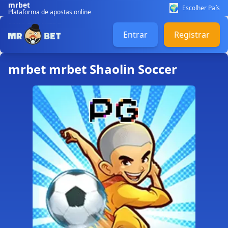
mrbet
🌍
Escolher País
Plataforma de apostas online
Entrar
Registrar
mrbet mrbet Shaolin Soccer